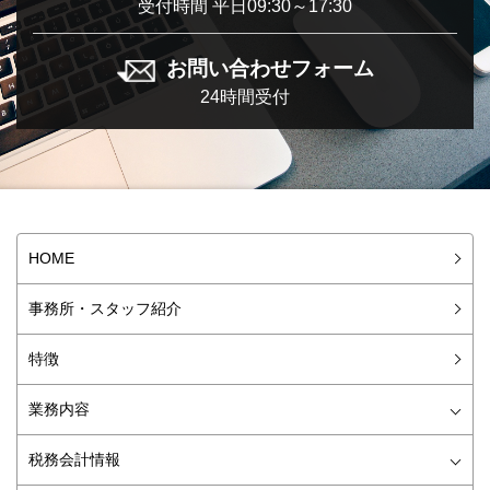
受付時間 平日09:30～17:30
お問い合わせフォーム
24時間受付
HOME
事務所・スタッフ紹介
特徴
業務内容
会社設立
税務顧問・記帳代行
経理アウトソーシング
資金調達
株式公開・監査対応
外資系向けサービス
M&A
税務調査対策
税務会計情報