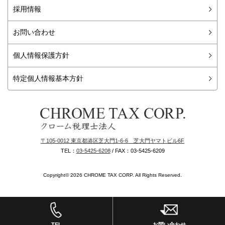
やさしい税務会計ニュース
旬の特集
会話形式で楽しく学ぶ税務基礎講座
WORDでそのまま使える経理総務書式集
経理総務担当者のための今月のお仕事カレンダー
採用情報
お問い合わせ
個人情報保護方針
特定個人情報基本方針
クローム税理士法人
〒105-0012 東京都港区芝大門1-6-6 芝大門ヤマトビル6F
TEL：
03-5425-6208
/ FAX：03-5425-6209
Copyright©
2026
CHROME TAX CORP. All Rights Reserved.
TEL
お問い合わせ