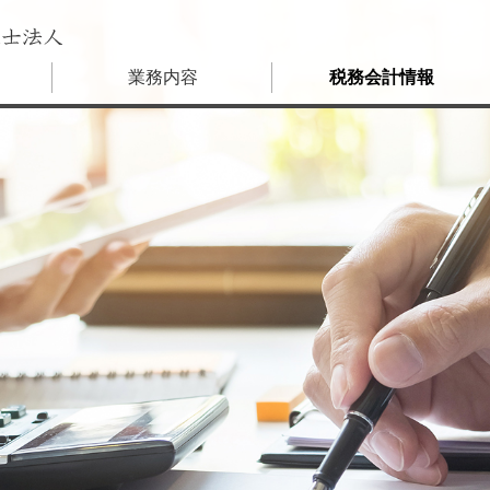
士
業務内容
税務会計情報
会社設立
やさしい税務会計ニュース
税務顧問・記帳代行
旬の特集
経理アウトソーシング
会話形式で楽しく学ぶ税務基礎講
資金調達
WORDでそのまま使える経理総務
株式公開・監査対応
経理総務担当者のための今月のお仕事カ
外資系向けサービス
M&A
税務調査対策