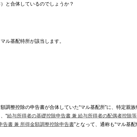
書）と合体しているのでしょうか？
、マル基配特所が該当します。
額調整控除の申告書が合体していた“マル基配所”に、特定親族
、“
給与所得者の基礎控除申告書 兼 給与所得者の配偶者控除等
申告書 兼 所得金額調整控除申告書
”となって、通称も“マル基配